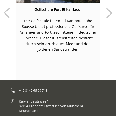
Golfschule Port El Kantaoui
Die Golfschule in Port El Kantaoui nahe
Sousse bietet professionelle Golfkurse für
,
Anfänger und Fortgeschrittene in deutscher
an
Sprache. Dieser Küstenstreifen besticht
d
n
durch sein azurblaues Meer und den
h
goldenen Sandstränden.
+49 8142 66 99 713
Karwendelstrasse 1,
82194 Gröbenzell (westlich von München)
Deutschland