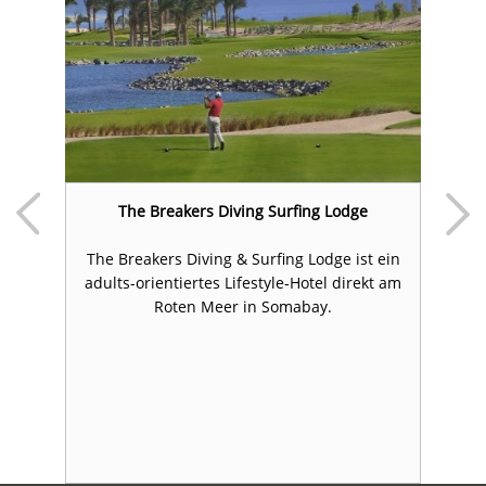
l
The Breakers Diving Surfing Lodge
The Breakers Diving & Surfing Lodge ist ein
adults-orientiertes Lifestyle-Hotel direkt am
at
Roten Meer in Somabay.
S
,
ke
d
y