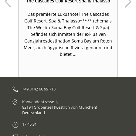
f
The Cascades Golf Resort Spa & Thalasso
Das prämierte Luxushotel The Cascades
T
nd
Golf Resort, Spa & Thalasso***** (ehemals
a
en
The Westin Soma Bay Golf Resort & Spa)
befindet sich inmitten der exklusiven
er
Ganzjahresdestination Soma Bay am Roten
Meer, auch ägyptische Riviera genannt und
bietet ...
+49 8142 66 99 713
Karwendelstrasse 1,
82194 Gröbenzell (westlich von München)
Deutschland
17:45:31