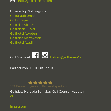
info@golfreisen1a.com
Unsere Top Golf Regionen:
Golfurlaub Oman
Golf in Zypern
Golfreise Abu Dhabi
Golfreisen Türkei
Golfhotel Ägypten
Golfreise Marrakesch
Golfhotel Agadir
Golf Spezialist
Follow @golfreisen1a
Partner von DERTOUR und TUI
121
Bewertungen auf ProvenExpert.com
Golfplatz Hurgada Somabay Golf Course - Ägypten
AGB
Golfreisen1a - Golfreisen vom
Impressum
Spezialisten